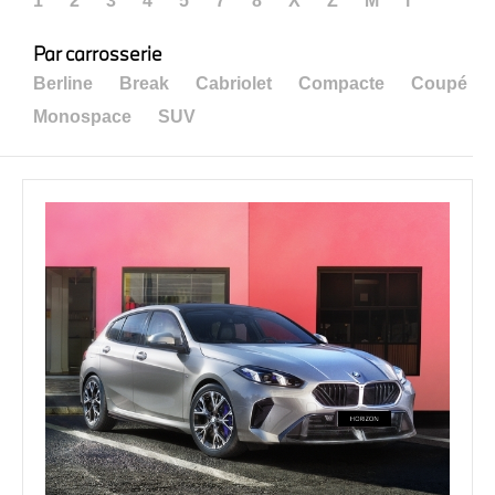
1
2
3
4
5
7
8
X
Z
M
i
Par carrosserie
Berline
Break
Cabriolet
Compacte
Coupé
Monospace
SUV