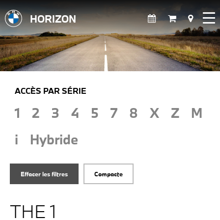
HORIZON
ACCÈS PAR SÉRIE
1
2
3
4
5
7
8
X
Z
M
i
Hybride
Effacer les filtres
Compacte
THE 1