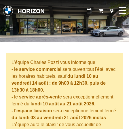
HORIZON
L’équipe Charles Pozzi vous informe que :
- le service commercial
sera ouvert tout l'été,
avec
les horaires habituels, sauf
du lundi 10 au
vendredi 14 août : de 9h00 à 12h30, puis de
13h30 à 18h00.
- le service après-vente
sera exceptionnellement
fermé du
lundi 10 août au 21 août 2026.
-
l'espace livraison
sera
exceptionnellement fermé
du lundi 03 au vendredi 21 août 2026 inclus.
L’équipe aura le plaisir de vous accueillir de