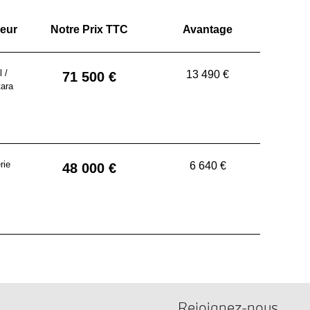
ieur
Notre Prix TTC
Avantage
 /
13 490 €
71 500 €
tara
rie
6 640 €
48 000 €
Rejoignez-nous