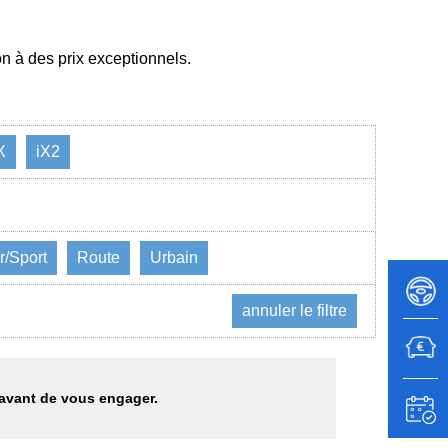
 à des prix exceptionnels.
X
iX2
r/Sport
Route
Urbain
annuler le filtre
 avant de vous engager.