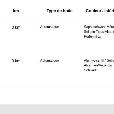
km
Type de boîte
Couleur / Intér
Automatique
Saphirschwarz Métal
0 km
Sellerie Tissu Alcan
PerformTex
Automatique
Alpinweiss III / Selle
0 km
Alcantara/Veganza
Schwarz