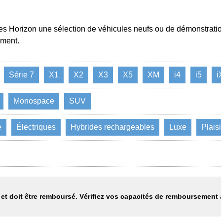
 Horizon une sélection de véhicules neufs ou de démonstration
ement.
Série 7
X1
X2
X3
X5
XM
i4
i5
i
Monospace
SUV
e
Électriques
Hybrides rechargeables
Luxe
Plaisi
et doit être remboursé. Vérifiez vos capacités de remboursement