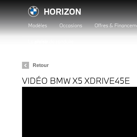
HORIZON
Modèles
Occasions
Offres & Financem
Le
plaisir
de conduire
Retour
VIDÉO BMW X5 XDRIVE45E