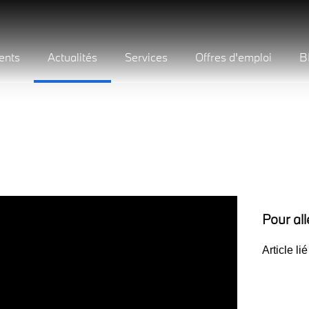
ents
Actualités
Services
Offres d'emploi
B
Pour all
Article lié