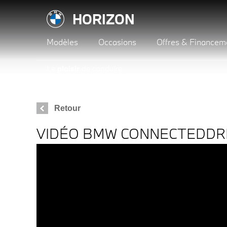
HORIZON
Modèles
Occasions
Offres & Financem
Le
plaisir
de conduire
Retour
VIDÉO BMW CONNECTEDDR