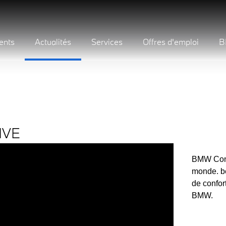
ents
Actualités
Services
Offres d'emploi
B
IVE
BMW Conne
monde. bé
de confor
BMW.