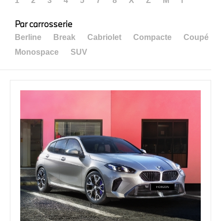
1
2
3
4
5
7
8
X
Z
M
i
Par carrosserie
Berline
Break
Cabriolet
Compacte
Coupé
Monospace
SUV