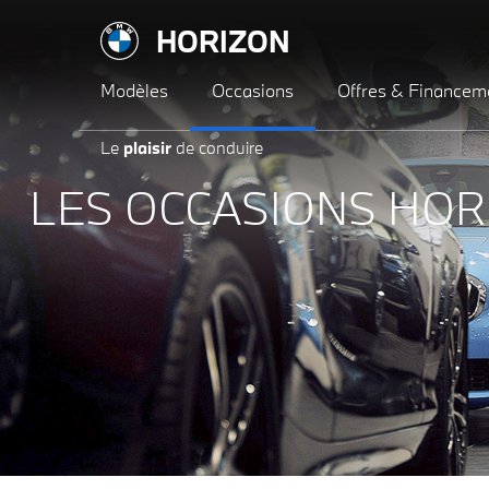
HORIZON
Modèles
Occasions
Offres & Financem
Le
plaisir
de conduire
LES OCCASIONS HOR