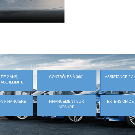
IE 2 ANS,
CONTRÔLES À 360°
ASSISTANCE 2 A
AGE ILLIMITÉ
N FINANCIÈRE
FINANCEMENT SUR
EXTENSION DE
MESURE