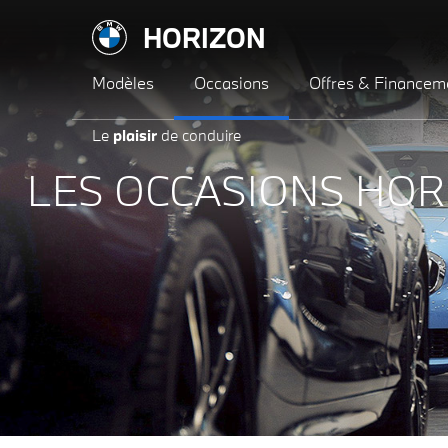
HORIZON
Modèles
Occasions
Offres & Financem
Le
plaisir
de conduire
LES OCCASIONS HOR