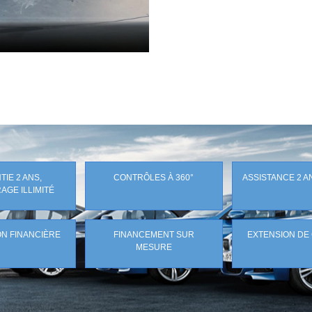
IE 2 ANS,
CONTRÔLES À 360°
ASSISTANCE 2 A
AGE ILLIMITÉ
N FINANCIÈRE
FINANCEMENT SUR
EXTENSION DE
MESURE