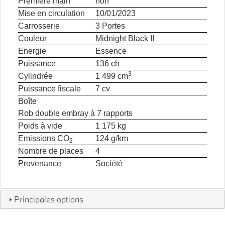
Première main
non
Mise en circulation
10/01/2023
Carrosserie
3 Portes
Couleur
Midnight Black II
Energie
Essence
Puissance
136 ch
3
Cylindrée
1 499 cm
Puissance fiscale
7 cv
Boîte
Rob double embray à 7 rapports
Poids à vide
1 175 kg
Emissions CO
124 g/km
2
Nombre de places
4
Provenance
Société
Principales options