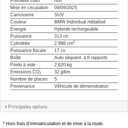
Première main
non
Mise en circulation
09/09/2025
Carrosserie
SUV
Couleur
BMW Individual métallisé
Energie
Hybride rechargeable
Puissance
313 ch
3
Cylindrée
2 998 cm
Puissance fiscale
17 cv
Boîte
Auto séquent. à 8 rapports
Poids à vide
2 620 kg
Emissions CO
32 g/km
2
Nombre de places
5
Provenance
Véhicule de démonstration
Principales options
* Hors frais d'immatriculation et de mise à la route.