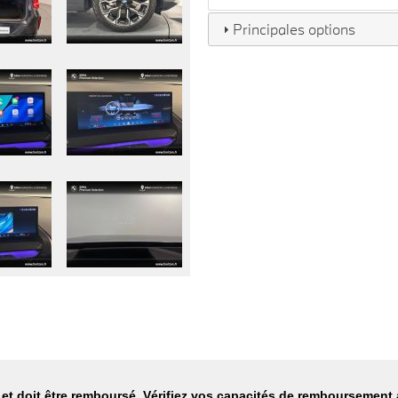
Principales options
et doit être remboursé. Vérifiez vos capacités de remboursement