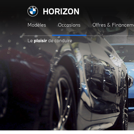
HORIZON
Modèles
Occasions
Offres & Financem
Le
plaisir
de conduire