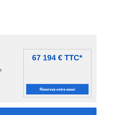
67 194 € TTC*
o
Réservez votre essai