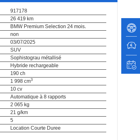
917178
26 419 km
BMW Premium Selection 24 mois.
non
03/07/2025
SUV
Sophistograu métallisé
Hybride rechargeable
190 ch
3
1 998 cm
10 cv
Automatique à 8 rapports
2 065 kg
21 g/km
5
Location Courte Duree