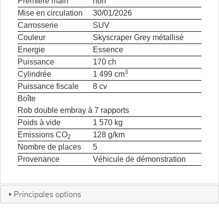
Première main
non
Mise en circulation
30/01/2026
Carrosserie
SUV
Couleur
Skyscraper Grey métallisé
Energie
Essence
Puissance
170 ch
3
Cylindrée
1 499 cm
Puissance fiscale
8 cv
Boîte
Rob double embray à 7 rapports
Poids à vide
1 570 kg
Emissions CO
128 g/km
2
Nombre de places
5
Provenance
Véhicule de démonstration
Principales options