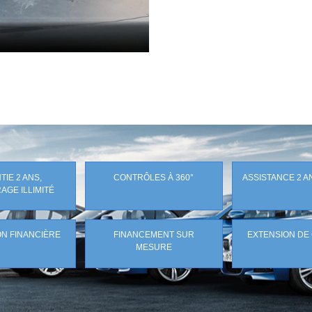
IE 2 ANS,
CONTRÔLES À 360°
ASSISTANCE 2 A
AGE ILLIMITÉ
N FINANCIÈRE
FINANCEMENT SUR
EXTENSION DE
MESURE