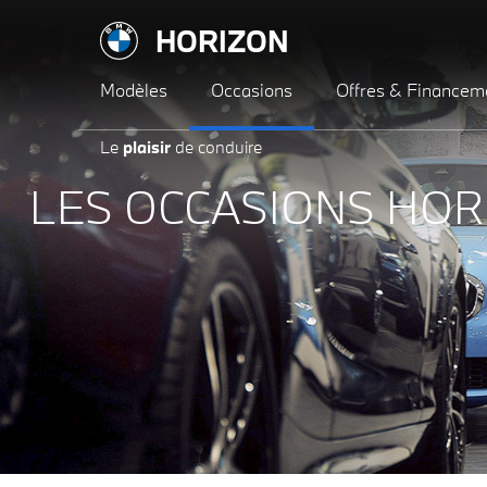
HORIZON
Modèles
Occasions
Offres & Financem
Le
plaisir
de conduire
LES OCCASIONS HOR