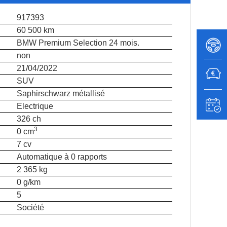
917393
60 500 km
BMW Premium Selection 24 mois.
non
21/04/2022
SUV
Saphirschwarz métallisé
Electrique
326 ch
3
0 cm
7 cv
Automatique à 0 rapports
2 365 kg
0 g/km
5
Société