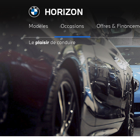
HORIZON
Modèles
Occasions
Offres & Financem
Le
plaisir
de conduire