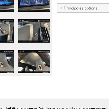
Principales options
et doit être remboursé. Vérifiez vos capacités de remboursement