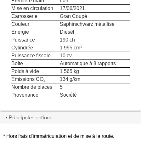
Première main
non
Mise en circulation
17/06/2021
Carrosserie
Gran Coupé
Couleur
Saphirschwarz métallisé
Energie
Diesel
Puissance
190 ch
3
Cylindrée
1 995 cm
Puissance fiscale
10 cv
Boîte
Automatique à 8 rapports
Poids à vide
1 565 kg
Emissions CO
134 g/km
2
Nombre de places
5
Provenance
Société
Principales options
* Hors frais d'immatriculation et de mise à la route.