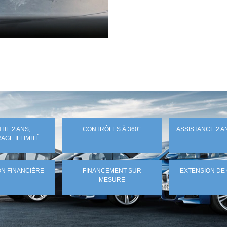
IE 2 ANS,
CONTRÔLES À 360°
ASSISTANCE 2 A
AGE ILLIMITÉ
N FINANCIÈRE
FINANCEMENT SUR
EXTENSION DE
MESURE