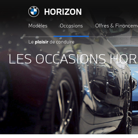
HORIZON
Modèles
Occasions
Offres & Financem
Le
plaisir
de conduire
LES OCCASIONS HOR