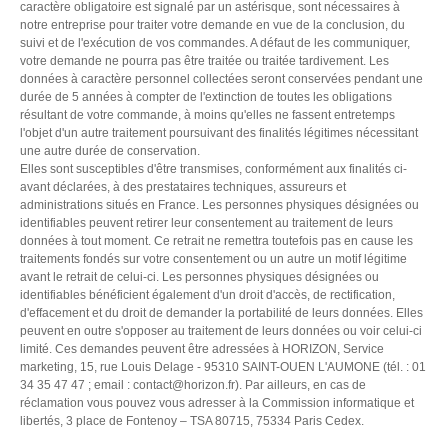
caractère obligatoire est signalé par un astérisque, sont nécessaires à
notre entreprise pour traiter votre demande en vue de la conclusion, du
suivi et de l'exécution de vos commandes. A défaut de les communiquer,
votre demande ne pourra pas être traitée ou traitée tardivement. Les
données à caractère personnel collectées seront conservées pendant une
durée de 5 années à compter de l'extinction de toutes les obligations
résultant de votre commande, à moins qu'elles ne fassent entretemps
l'objet d'un autre traitement poursuivant des finalités légitimes nécessitant
une autre durée de conservation.
Elles sont susceptibles d'être transmises, conformément aux finalités ci-
avant déclarées, à des prestataires techniques, assureurs et
administrations situés en France. Les personnes physiques désignées ou
identifiables peuvent retirer leur consentement au traitement de leurs
données à tout moment. Ce retrait ne remettra toutefois pas en cause les
traitements fondés sur votre consentement ou un autre un motif légitime
avant le retrait de celui-ci. Les personnes physiques désignées ou
identifiables bénéficient également d'un droit d'accès, de rectification,
d'effacement et du droit de demander la portabilité de leurs données. Elles
peuvent en outre s'opposer au traitement de leurs données ou voir celui-ci
limité. Ces demandes peuvent être adressées à HORIZON, Service
marketing, 15, rue Louis Delage - 95310 SAINT-OUEN L'AUMONE (tél. : 01
34 35 47 47 ; email :
contact@horizon.fr
). Par ailleurs, en cas de
réclamation vous pouvez vous adresser à la Commission informatique et
libertés, 3 place de Fontenoy – TSA 80715, 75334 Paris Cedex.