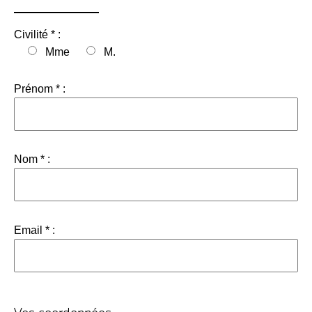
Civilité * :
Mme
M.
Prénom * :
Nom * :
Email * :