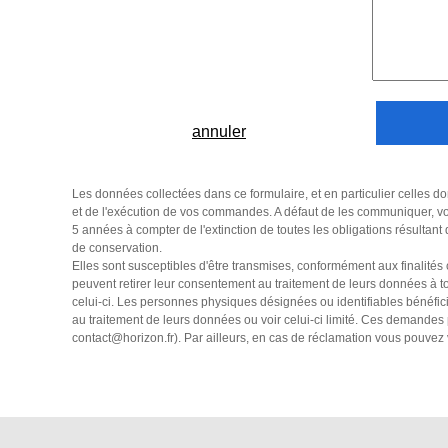
annuler
Les données collectées dans ce formulaire, et en particulier celles do
et de l'exécution de vos commandes. A défaut de les communiquer, vo
5 années à compter de l'extinction de toutes les obligations résultant
de conservation.
Elles sont susceptibles d'être transmises, conformément aux finalités
peuvent retirer leur consentement au traitement de leurs données à tou
celui-ci. Les personnes physiques désignées ou identifiables bénéficie
au traitement de leurs données ou voir celui-ci limité. Ces demand
contact@horizon.fr
). Par ailleurs, en cas de réclamation vous pouve