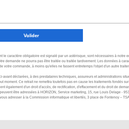
nt le caractère obligatoire est signalé par un astérisque, sont nécessaires à notre 
tre demande ne pourra pas être traitée ou traitée tardivement. Les données à car
 de votre commande, à moins qu'elles ne fassent entretemps l'objet d'un autre trait
 ci-avant déclarées, à des prestataires techniques, assureurs et administrations s
t moment. Ce retrait ne remettra toutefois pas en cause les traitements fondés sur 
nt également d'un droit d'accès, de rectification, d'effacement et du droit de dema
es peuvent être adressées à HORIZON, Service marketing, 15, rue Louis Delage - 9
z vous adresser à la Commission informatique et libertés, 3 place de Fontenoy – T