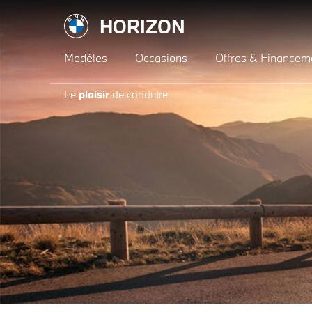
HORIZON
Modèles
Occasions
Offres & Financem
Le
plaisir
de conduire