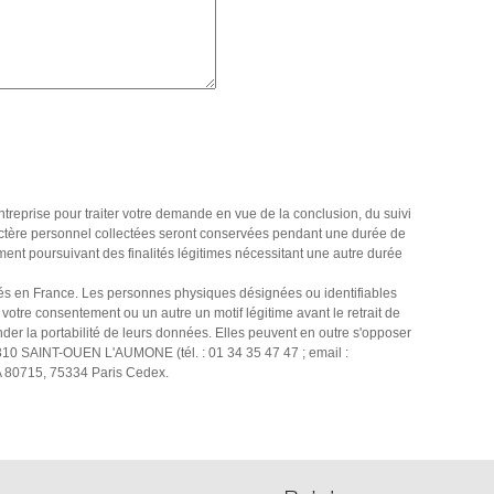
entreprise pour traiter votre demande en vue de la conclusion, du suivi
actère personnel collectées seront conservées pendant une durée de
ement poursuivant des finalités légitimes nécessitant une autre durée
itués en France. Les personnes physiques désignées ou identifiables
votre consentement ou un autre un motif légitime avant le retrait de
nder la portabilité de leurs données. Elles peuvent en outre s'opposer
5310 SAINT-OUEN L'AUMONE (tél. : 01 34 35 47 47 ; email :
SA 80715, 75334 Paris Cedex.