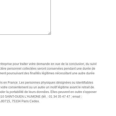
entreprise pour traiter votre demande en vue de la conclusion, du suivi
actère personnel collectées seront conservées pendant une durée de
ement poursuivant des finalités légitimes nécessitant une autre durée
itués en France. Les personnes physiques désignées ou identifiables
votre consentement ou un autre un motif légitime avant le retrait de
nder la portabilité de leurs données. Elles peuvent en outre s'opposer
5310 SAINT-OUEN L'AUMONE (tél. : 01 34 35 47 47 ; email :
SA 80715, 75334 Paris Cedex.