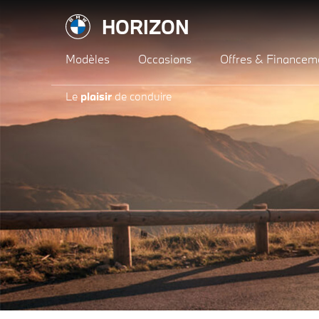
HORIZON
Modèles
Occasions
Offres & Financem
Le
plaisir
de conduire