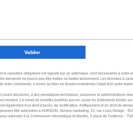
nt le caractère obligatoire est signalé par un astérisque, sont nécessaires à notre 
tre demande ne pourra pas être traitée ou traitée tardivement. Les données à car
 de votre commande, à moins qu'elles ne fassent entretemps l'objet d'un autre trait
 ci-avant déclarées, à des prestataires techniques, assureurs et administrations s
t moment. Ce retrait ne remettra toutefois pas en cause les traitements fondés sur 
nt également d'un droit d'accès, de rectification, d'effacement et du droit de dema
es peuvent être adressées à HORIZON, Service marketing, 15, rue Louis Delage - 9
z vous adresser à la Commission informatique et libertés, 3 place de Fontenoy – T