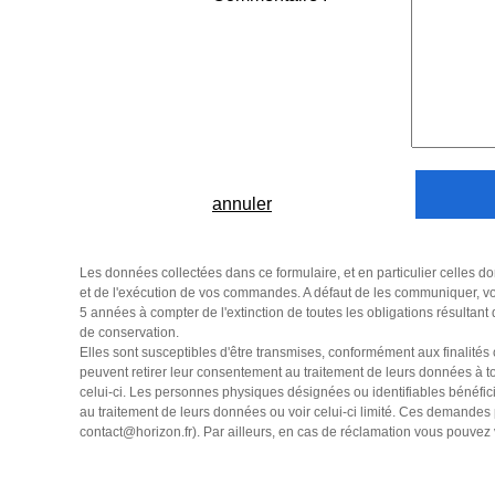
annuler
Les données collectées dans ce formulaire, et en particulier celles do
et de l'exécution de vos commandes. A défaut de les communiquer, vo
5 années à compter de l'extinction de toutes les obligations résultant
de conservation.
Elles sont susceptibles d'être transmises, conformément aux finalités
peuvent retirer leur consentement au traitement de leurs données à tou
celui-ci. Les personnes physiques désignées ou identifiables bénéficie
au traitement de leurs données ou voir celui-ci limité. Ces demand
contact@horizon.fr
). Par ailleurs, en cas de réclamation vous pouve