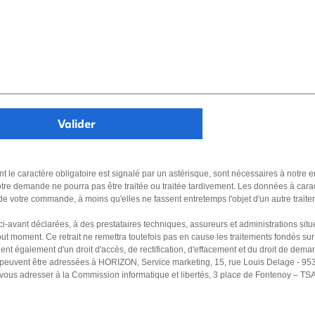
nt le caractère obligatoire est signalé par un astérisque, sont nécessaires à notre 
tre demande ne pourra pas être traitée ou traitée tardivement. Les données à car
 de votre commande, à moins qu'elles ne fassent entretemps l'objet d'un autre trait
 ci-avant déclarées, à des prestataires techniques, assureurs et administrations s
t moment. Ce retrait ne remettra toutefois pas en cause les traitements fondés sur 
nt également d'un droit d'accès, de rectification, d'effacement et du droit de dema
es peuvent être adressées à HORIZON, Service marketing, 15, rue Louis Delage - 9
z vous adresser à la Commission informatique et libertés, 3 place de Fontenoy – T