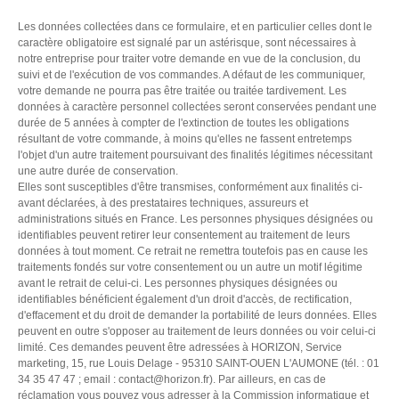
Les données collectées dans ce formulaire, et en particulier celles dont le
caractère obligatoire est signalé par un astérisque, sont nécessaires à
notre entreprise pour traiter votre demande en vue de la conclusion, du
suivi et de l'exécution de vos commandes. A défaut de les communiquer,
votre demande ne pourra pas être traitée ou traitée tardivement. Les
données à caractère personnel collectées seront conservées pendant une
durée de 5 années à compter de l'extinction de toutes les obligations
résultant de votre commande, à moins qu'elles ne fassent entretemps
l'objet d'un autre traitement poursuivant des finalités légitimes nécessitant
une autre durée de conservation.
Elles sont susceptibles d'être transmises, conformément aux finalités ci-
avant déclarées, à des prestataires techniques, assureurs et
administrations situés en France. Les personnes physiques désignées ou
identifiables peuvent retirer leur consentement au traitement de leurs
données à tout moment. Ce retrait ne remettra toutefois pas en cause les
traitements fondés sur votre consentement ou un autre un motif légitime
avant le retrait de celui-ci. Les personnes physiques désignées ou
identifiables bénéficient également d'un droit d'accès, de rectification,
d'effacement et du droit de demander la portabilité de leurs données. Elles
peuvent en outre s'opposer au traitement de leurs données ou voir celui-ci
limité. Ces demandes peuvent être adressées à HORIZON, Service
marketing, 15, rue Louis Delage - 95310 SAINT-OUEN L'AUMONE (tél. : 01
34 35 47 47 ; email :
contact@horizon.fr
). Par ailleurs, en cas de
réclamation vous pouvez vous adresser à la Commission informatique et