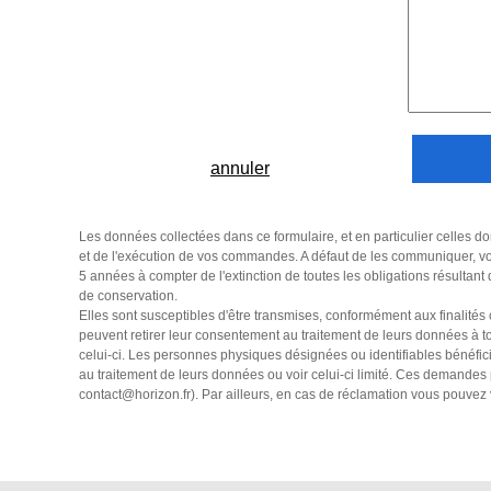
annuler
Les données collectées dans ce formulaire, et en particulier celles do
et de l'exécution de vos commandes. A défaut de les communiquer, vo
5 années à compter de l'extinction de toutes les obligations résultant
de conservation.
Elles sont susceptibles d'être transmises, conformément aux finalités
peuvent retirer leur consentement au traitement de leurs données à tou
celui-ci. Les personnes physiques désignées ou identifiables bénéficie
au traitement de leurs données ou voir celui-ci limité. Ces demand
contact@horizon.fr
). Par ailleurs, en cas de réclamation vous pouve