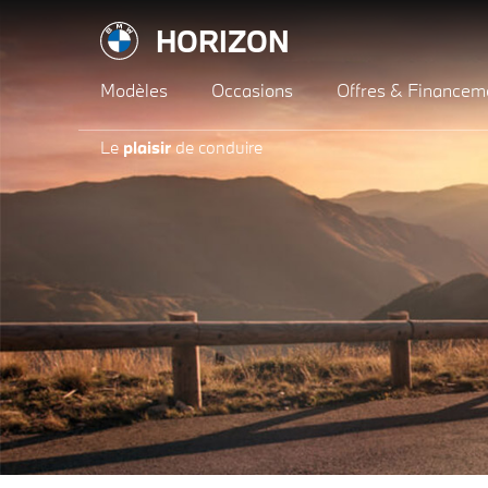
HORIZON
Modèles
Occasions
Offres & Financem
Le
plaisir
de conduire