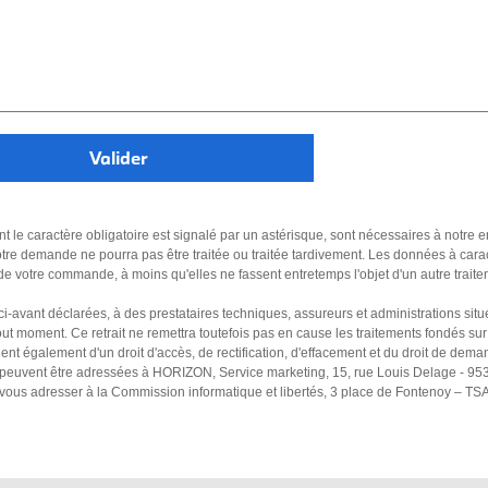
nt le caractère obligatoire est signalé par un astérisque, sont nécessaires à notre 
tre demande ne pourra pas être traitée ou traitée tardivement. Les données à car
 de votre commande, à moins qu'elles ne fassent entretemps l'objet d'un autre trait
 ci-avant déclarées, à des prestataires techniques, assureurs et administrations s
t moment. Ce retrait ne remettra toutefois pas en cause les traitements fondés sur 
nt également d'un droit d'accès, de rectification, d'effacement et du droit de dema
es peuvent être adressées à HORIZON, Service marketing, 15, rue Louis Delage - 9
z vous adresser à la Commission informatique et libertés, 3 place de Fontenoy – T