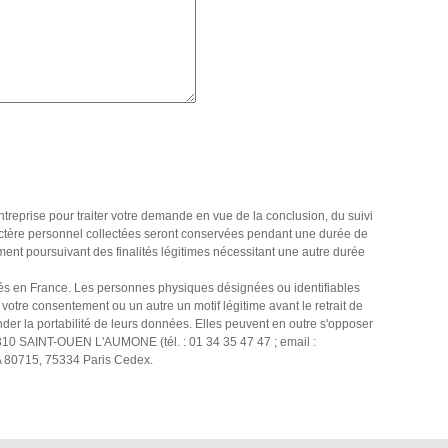
entreprise pour traiter votre demande en vue de la conclusion, du suivi
actère personnel collectées seront conservées pendant une durée de
ement poursuivant des finalités légitimes nécessitant une autre durée
itués en France. Les personnes physiques désignées ou identifiables
votre consentement ou un autre un motif légitime avant le retrait de
nder la portabilité de leurs données. Elles peuvent en outre s'opposer
5310 SAINT-OUEN L'AUMONE (tél. : 01 34 35 47 47 ; email :
SA 80715, 75334 Paris Cedex.