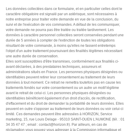
Les données collectées dans ce formulaire, et en particulier celles dont le
caractère obligatoire est signalé par un astérisque, sont nécessaires à
notre entreprise pour traiter votre demande en vue de la conclusion, du
suivi et de l'exécution de vos commandes. A défaut de les communiquer,
votre demande ne pourra pas être traitée ou traitée tardivement. Les
données à caractère personnel collectées seront conservées pendant une
durée de 5 années à compter de l'extinction de toutes les obligations
résultant de votre commande, à moins qu'elles ne fassent entretemps
l'objet d'un autre traitement poursuivant des finalités légitimes nécessitant
une autre durée de conservation.
Elles sont susceptibles d'être transmises, conformément aux finalités ci-
avant déclarées, à des prestataires techniques, assureurs et
administrations situés en France. Les personnes physiques désignées ou
identifiables peuvent retirer leur consentement au traitement de leurs
données à tout moment. Ce retrait ne remettra toutefois pas en cause les
traitements fondés sur votre consentement ou un autre un motif légitime
avant le retrait de celui-ci. Les personnes physiques désignées ou
identifiables bénéficient également d'un droit d'accès, de rectification,
d'effacement et du droit de demander la portabilité de leurs données. Elles
peuvent en outre s'opposer au traitement de leurs données ou voir celui-ci
limité. Ces demandes peuvent être adressées à HORIZON, Service
marketing, 15, rue Louis Delage - 95310 SAINT-OUEN L'AUMONE (tél. : 01
34 35 47 47 ; email :
contact@horizon.fr
). Par ailleurs, en cas de
réclamation vous pouvez vous adresser à la Commission informatique et