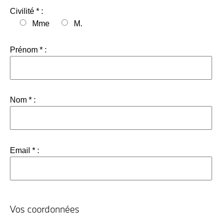
Civilité * :
Mme
M.
Prénom * :
Nom * :
Email * :
Vos coordonnées