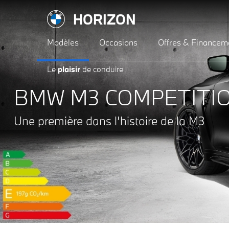
HORIZON
Modèles
Occasions
Offres & Financem
Le
plaisir
de conduire
BMW M3 COMPETITI
Une première dans l’histoire de la M3