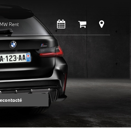
MW Rent
recontacté