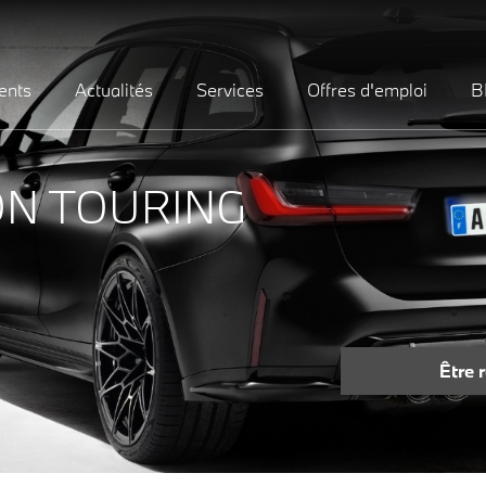
ents
Actualités
Services
Offres d'emploi
B
ON TOURING
Être 