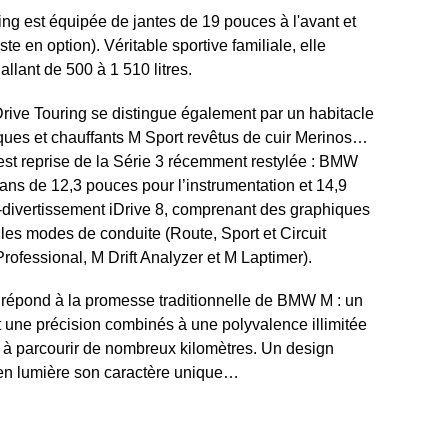
g est équipée de jantes de 19 pouces à l'avant et
te en option). Véritable sportive familiale, elle
llant de 500 à 1 510 litres.
ve Touring se distingue également par un habitacle
iques et chauffants M Sport revêtus de cuir Merinos…
st reprise de la Série 3 récemment restylée : BMW
ns de 12,3 pouces pour l’instrumentation et 14,9
-divertissement iDrive 8, comprenant des graphiques
 les modes de conduite (Route, Sport et Circuit
ofessional, M Drift Analyzer et M Laptimer).
épond à la promesse traditionnelle de BMW M : un
t une précision combinés à une polyvalence illimitée
é à parcourir de nombreux kilomètres. Un design
 en lumière son caractère unique…