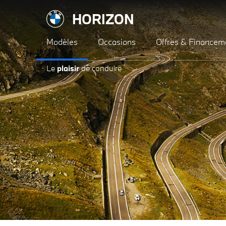
HORIZON
Modèles
Occasions
Offres & Financem
Le
plaisir
de conduire