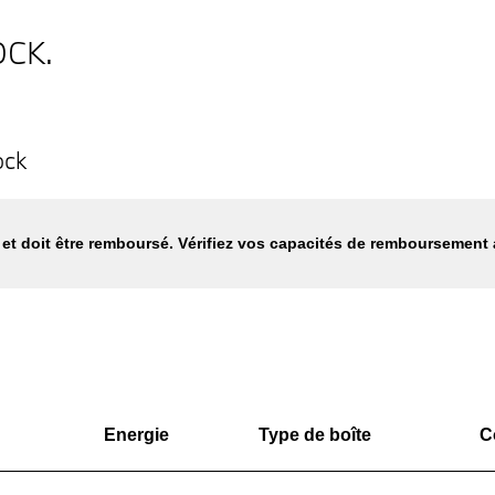
OCK.
ock
et doit être remboursé. Vérifiez vos capacités de remboursement
Energie
Type de boîte
C