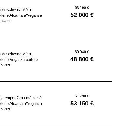
63 190 €
phirschwarz Métal
52 000 €
llerie Alcantara/Veganza
chwarz
60 940 €
phirschwarz Métal
48 800 €
llerie Veganza perforé
chwarz
61 790 €
yscraper Grau métallisé
53 150 €
llerie Alcantara/Veganza
chwarz