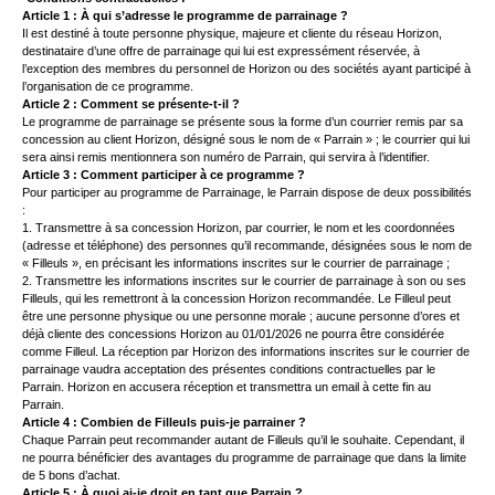
Article 1 : À qui s’adresse le programme de parrainage ?
Il est destiné à toute personne physique, majeure et cliente du réseau Horizon,
destinataire d’une offre de parrainage qui lui est expressément réservée, à
l’exception des membres du personnel de Horizon ou des sociétés ayant participé à
l’organisation de ce programme.
Article 2 : Comment se présente-t-il ?
Le programme de parrainage se présente sous la forme d’un courrier remis par sa
concession au client Horizon, désigné sous le nom de « Parrain » ; le courrier qui lui
sera ainsi remis mentionnera son numéro de Parrain, qui servira à l’identifier.
Article 3 : Comment participer à ce programme ?
Pour participer au programme de Parrainage, le Parrain dispose de deux possibilités
:
1. Transmettre à sa concession Horizon, par courrier, le nom et les coordonnées
(adresse et téléphone) des personnes qu’il recommande, désignées sous le nom de
« Filleuls », en précisant les informations inscrites sur le courrier de parrainage ;
2. Transmettre les informations inscrites sur le courrier de parrainage à son ou ses
Filleuls, qui les remettront à la concession Horizon recommandée. Le Filleul peut
être une personne physique ou une personne morale ; aucune personne d’ores et
déjà cliente des concessions Horizon au 01/01/2026 ne pourra être considérée
comme Filleul. La réception par Horizon des informations inscrites sur le courrier de
parrainage vaudra acceptation des présentes conditions contractuelles par le
Parrain. Horizon en accusera réception et transmettra un email à cette fin au
Parrain.
Article 4 : Combien de Filleuls puis-je parrainer ?
Chaque Parrain peut recommander autant de Filleuls qu’il le souhaite. Cependant, il
ne pourra bénéficier des avantages du programme de parrainage que dans la limite
de 5 bons d’achat.
Article 5 : À quoi ai-je droit en tant que Parrain ?