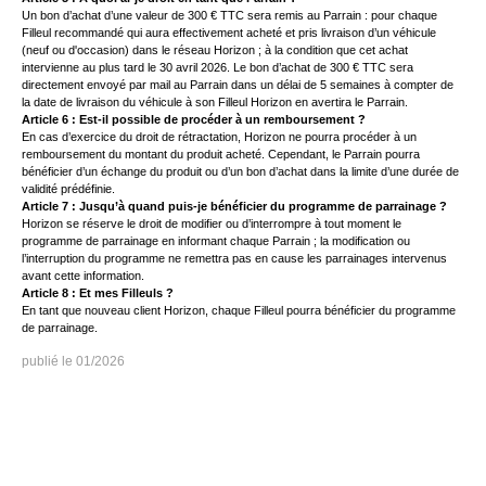
Un bon d’achat d’une valeur de 300 € TTC sera remis au Parrain : pour chaque
Filleul recommandé qui aura effectivement acheté et pris livraison d’un véhicule
(neuf ou d'occasion) dans le réseau Horizon ; à la condition que cet achat
intervienne au plus tard le 30 avril 2026. Le bon d’achat de 300 € TTC sera
directement envoyé par mail au Parrain dans un délai de 5 semaines à compter de
la date de livraison du véhicule à son Filleul Horizon en avertira le Parrain.
Article 6 : Est-il possible de procéder à un remboursement ?
En cas d’exercice du droit de rétractation, Horizon ne pourra procéder à un
remboursement du montant du produit acheté. Cependant, le Parrain pourra
bénéficier d’un échange du produit ou d’un bon d’achat dans la limite d’une durée de
validité prédéfinie.
Article 7 : Jusqu’à quand puis-je bénéficier du programme de parrainage ?
Horizon se réserve le droit de modifier ou d’interrompre à tout moment le
programme de parrainage en informant chaque Parrain ; la modification ou
l’interruption du programme ne remettra pas en cause les parrainages intervenus
avant cette information.
Article 8 : Et mes Filleuls ?
En tant que nouveau client Horizon, chaque Filleul pourra bénéficier du programme
de parrainage.
01/2026