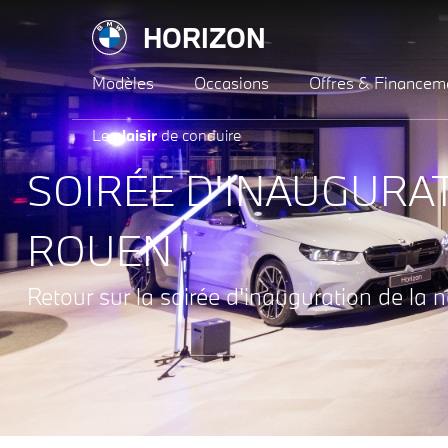
HORIZON
Modèles
Occasions
Offres & Financem
Le
plaisir
de conduire
SOIRÉE D'INAUGURA
ROUEN
Retour sur la soirée d'inauguration de la