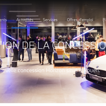
ents
Actualités
Services
Offres d'emploi
B
TION DE LA CONCESSI
 nouvelle concession Horizon situé à Rouen.